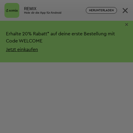
×
REMIX
HERUNTERLADEN
Hole dir die App für Android
×
Erhalte
20%
Rabatt*
auf deine erste Bestellung mit
Code WELCOME
Jetzt einkaufen