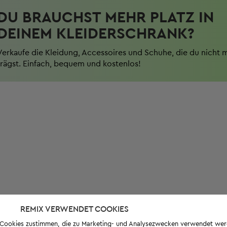
DU BRAUCHST MEHR PLATZ IN
DEINEM KLEIDERSCHRANK?
Verkaufe die Kleidung, Accessoires und Schuhe, die du nicht 
trägst. Einfach, bequem und kostenlos!
REMIX VERWENDET COOKIES
s-Cookies zustimmen, die zu Marketing- und Analysezwecken verwendet we