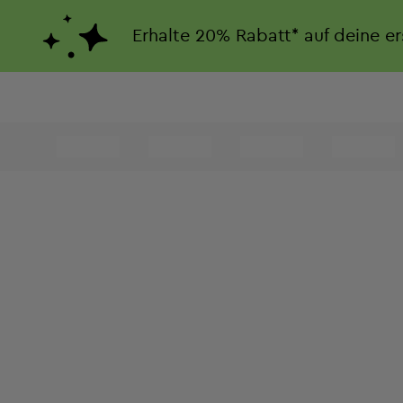
Erhalte
20%
Rabatt*
auf deine e