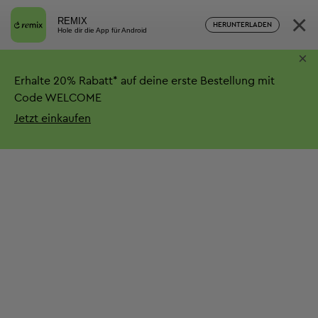
×
REMIX
HERUNTERLADEN
Hole dir die App für Android
×
Erhalte
20%
Rabatt*
auf deine erste Bestellung mit
Code WELCOME
Jetzt einkaufen