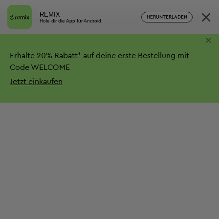
×
REMIX
HERUNTERLADEN
Hole dir die App für Android
×
Erhalte
20%
Rabatt*
auf deine erste Bestellung mit
Code WELCOME
Jetzt einkaufen