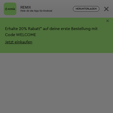
×
REMIX
HERUNTERLADEN
Hole dir die App für Android
×
Erhalte
20%
Rabatt*
auf deine erste Bestellung mit
Code WELCOME
Jetzt einkaufen