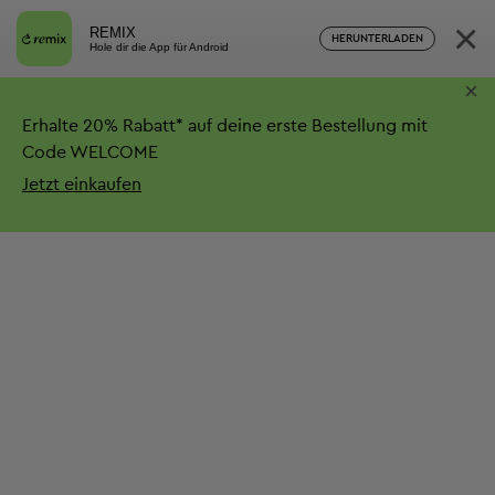
×
REMIX
HERUNTERLADEN
Hole dir die App für Android
×
Erhalte
20%
Rabatt*
auf deine erste Bestellung mit
Code WELCOME
Jetzt einkaufen