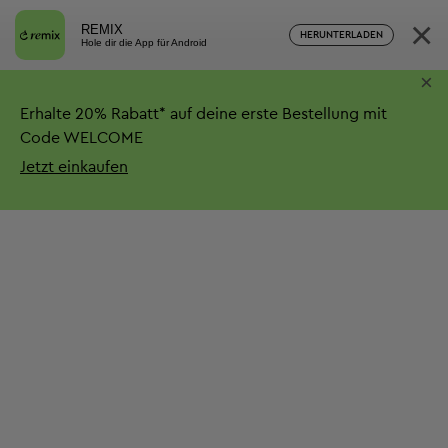
×
REMIX
HERUNTERLADEN
Hole dir die App für Android
×
Erhalte
20%
Rabatt*
auf deine erste Bestellung mit
Code WELCOME
Jetzt einkaufen