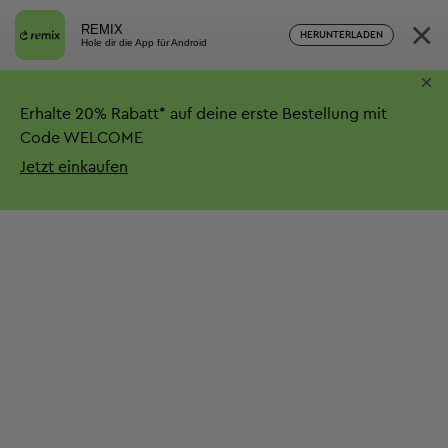
×
REMIX
HERUNTERLADEN
Hole dir die App für Android
×
Erhalte
20%
Rabatt*
auf deine erste Bestellung mit
Code WELCOME
Jetzt einkaufen