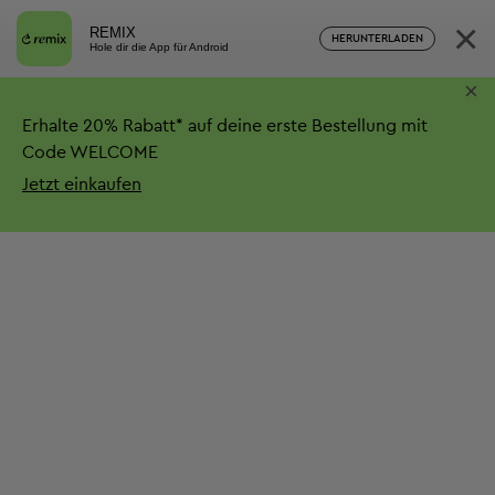
×
REMIX
HERUNTERLADEN
Hole dir die App für Android
×
Erhalte
20%
Rabatt*
auf deine erste Bestellung mit
Code WELCOME
Jetzt einkaufen