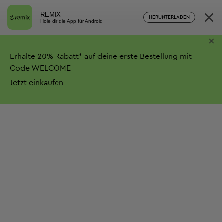
×
REMIX
HERUNTERLADEN
Hole dir die App für Android
×
Erhalte
20%
Rabatt*
auf deine erste Bestellung mit
Code WELCOME
Jetzt einkaufen