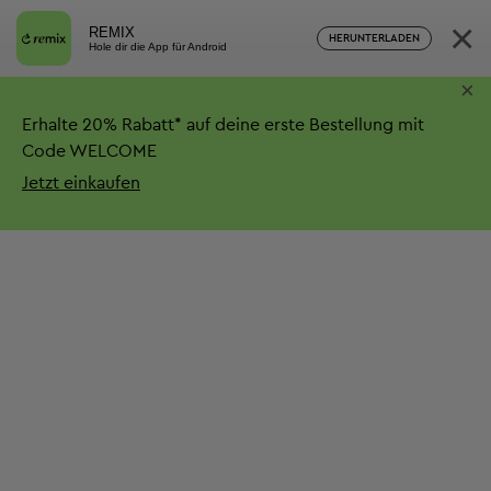
×
REMIX
HERUNTERLADEN
Hole dir die App für Android
×
Erhalte
20%
Rabatt*
auf deine erste Bestellung mit
Code WELCOME
Jetzt einkaufen