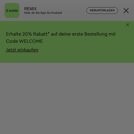
×
REMIX
HERUNTERLADEN
Hole dir die App für Android
×
Erhalte
20%
Rabatt*
auf deine erste Bestellung mit
Code WELCOME
Jetzt einkaufen