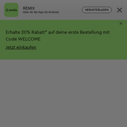
×
REMIX
HERUNTERLADEN
Hole dir die App für Android
×
Erhalte
20%
Rabatt*
auf deine erste Bestellung mit
Code WELCOME
Jetzt einkaufen