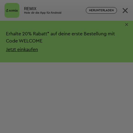
×
REMIX
HERUNTERLADEN
Hole dir die App für Android
×
Erhalte
20%
Rabatt*
auf deine erste Bestellung mit
Code WELCOME
Jetzt einkaufen