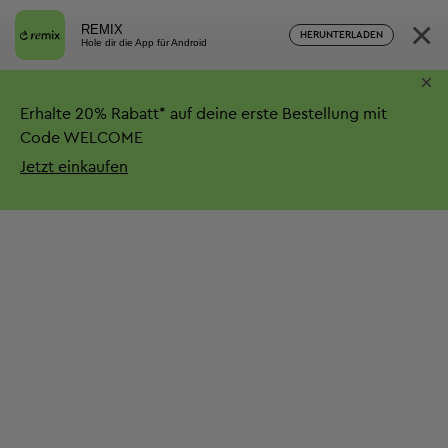
×
REMIX
HERUNTERLADEN
Hole dir die App für Android
×
Erhalte
20%
Rabatt*
auf deine erste Bestellung mit
Code WELCOME
Jetzt einkaufen