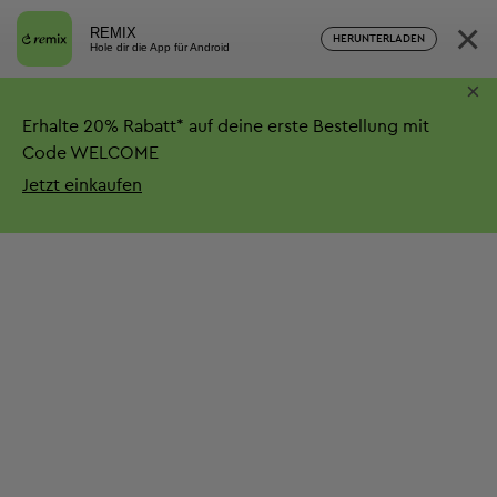
×
REMIX
HERUNTERLADEN
Hole dir die App für Android
×
Erhalte
20%
Rabatt*
auf deine erste Bestellung mit
Code WELCOME
Jetzt einkaufen