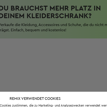
DU BRAUCHST MEHR PLATZ IN
DEINEM KLEIDERSCHRANK?
Verkaufe die Kleidung, Accessoires und Schuhe, die du nicht 
trägst. Einfach, bequem und kostenlos!
REMIX VERWENDET COOKIES
s-Cookies zustimmen, die zu Marketing- und Analysezwecken verwendet we