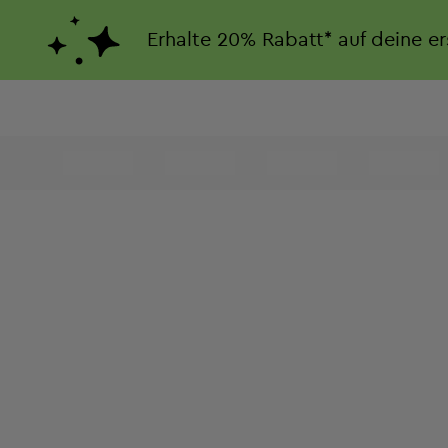
Erhalte
20%
Rabatt*
auf deine e