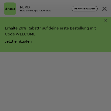
×
REMIX
HERUNTERLADEN
Hole dir die App für Android
×
Erhalte
20%
Rabatt*
auf deine erste Bestellung mit
Code WELCOME
Jetzt einkaufen