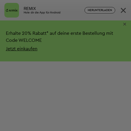
×
REMIX
HERUNTERLADEN
Hole dir die App für Android
×
Erhalte
20%
Rabatt*
auf deine erste Bestellung mit
Code WELCOME
Jetzt einkaufen