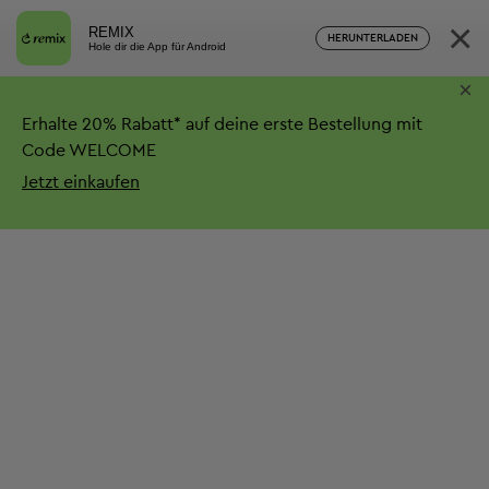
×
REMIX
HERUNTERLADEN
Hole dir die App für Android
×
Erhalte
20%
Rabatt*
auf deine erste Bestellung mit
Code WELCOME
Jetzt einkaufen