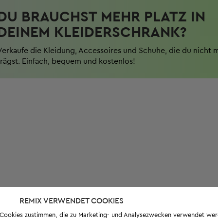
DU BRAUCHST MEHR PLATZ IN
DEINEM KLEIDERSCHRANK?
Verkaufe die Kleidung, Accessoires und Schuhe, die du nicht 
trägst. Einfach, bequem und kostenlos!
REMIX VERWENDET COOKIES
s-Cookies zustimmen, die zu Marketing- und Analysezwecken verwendet we