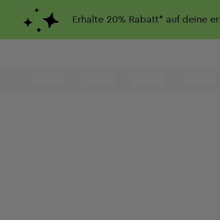
Erhalte
20%
Rabatt*
auf deine e