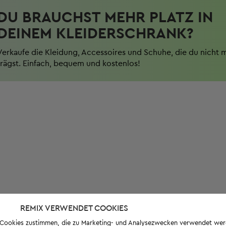
DU BRAUCHST MEHR PLATZ IN
DEINEM KLEIDERSCHRANK?
Verkaufe die Kleidung, Accessoires und Schuhe, die du nicht 
trägst. Einfach, bequem und kostenlos!
REMIX VERWENDET COOKIES
s-Cookies zustimmen, die zu Marketing- und Analysezwecken verwendet we