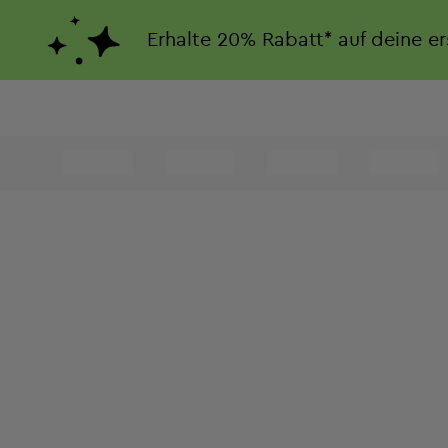
Erhalte
20%
Rabatt*
auf deine e