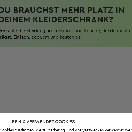
DU BRAUCHST MEHR PLATZ IN
DEINEM KLEIDERSCHRANK?
Verkaufe die Kleidung, Accessoires und Schuhe, die du nicht 
trägst. Einfach, bequem und kostenlos!
REMIX VERWENDET COOKIES
s-Cookies zustimmen, die zu Marketing- und Analysezwecken verwendet we