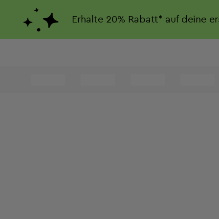
Erhalte
20%
Rabatt*
auf deine e