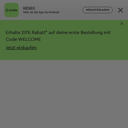
×
REMIX
HERUNTERLADEN
Hole dir die App für Android
×
Erhalte
20%
Rabatt*
auf deine erste Bestellung mit
Code WELCOME
Jetzt einkaufen