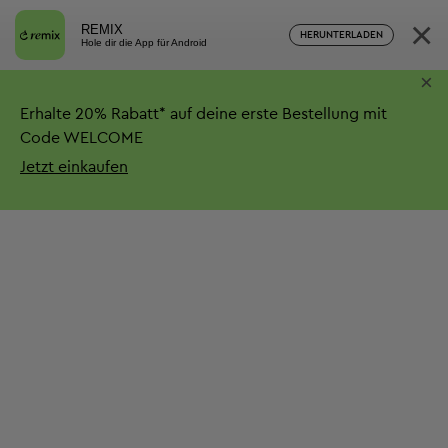
×
REMIX
HERUNTERLADEN
Hole dir die App für Android
×
Erhalte
20%
Rabatt*
auf deine erste Bestellung mit
Code WELCOME
Jetzt einkaufen