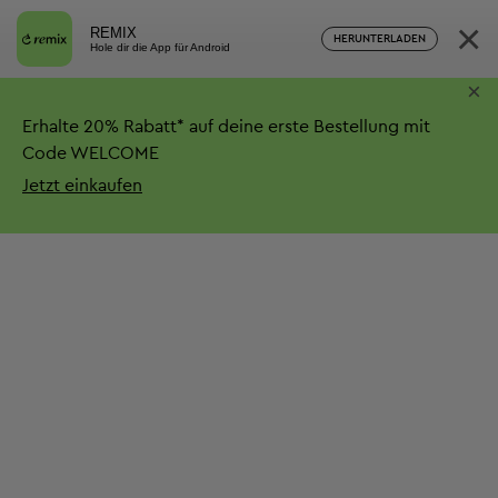
×
REMIX
HERUNTERLADEN
Hole dir die App für Android
×
Erhalte
20%
Rabatt*
auf deine erste Bestellung mit
Code WELCOME
Jetzt einkaufen