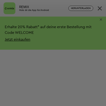
×
REMIX
HERUNTERLADEN
Hole dir die App für Android
×
Erhalte
20%
Rabatt*
auf deine erste Bestellung mit
Code WELCOME
Jetzt einkaufen