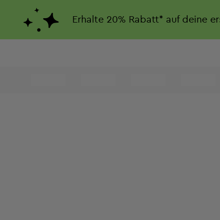
Erhalte
20%
Rabatt*
auf deine e