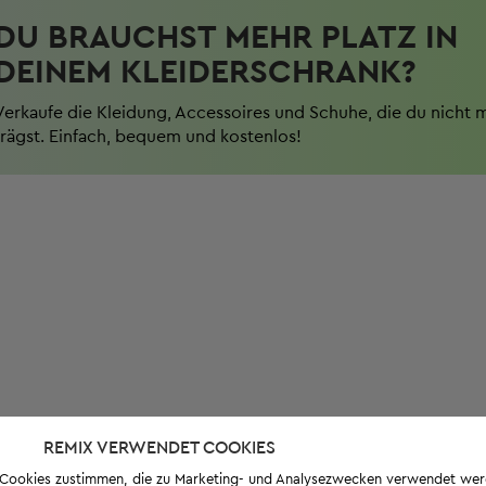
DU BRAUCHST MEHR PLATZ IN
DEINEM KLEIDERSCHRANK?
Verkaufe die Kleidung, Accessoires und Schuhe, die du nicht 
trägst. Einfach, bequem und kostenlos!
REMIX VERWENDET COOKIES
s-Cookies zustimmen, die zu Marketing- und Analysezwecken verwendet we