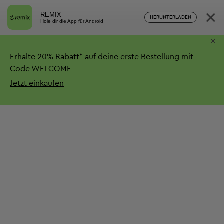
×
REMIX
HERUNTERLADEN
Hole dir die App für Android
×
Erhalte
20%
Rabatt*
auf deine erste Bestellung mit
Code WELCOME
Jetzt einkaufen