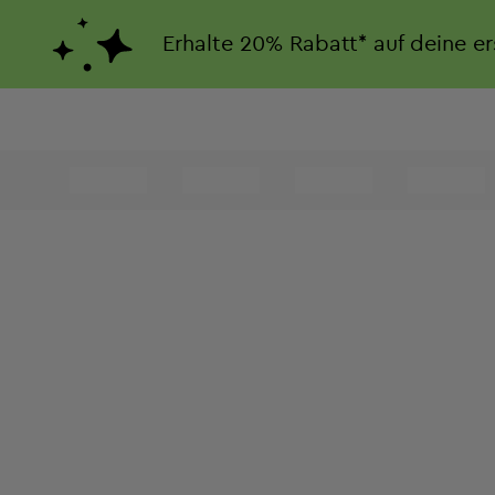
Erhalte
20%
Rabatt*
auf deine e