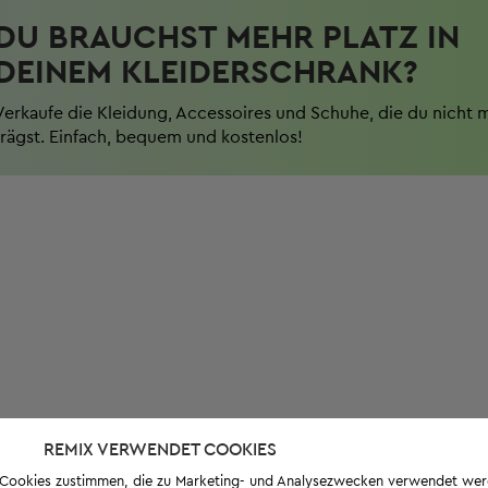
DU BRAUCHST MEHR PLATZ IN
DEINEM KLEIDERSCHRANK?
Verkaufe die Kleidung, Accessoires und Schuhe, die du nicht 
trägst. Einfach, bequem und kostenlos!
REMIX VERWENDET COOKIES
s-Cookies zustimmen, die zu Marketing- und Analysezwecken verwendet we