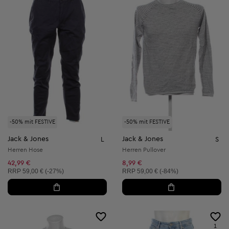
-50% mit FESTIVE
-50% mit FESTIVE
Jack & Jones
Jack & Jones
L
S
Herren Hose
Herren Pullover
42,99 €
8,99 €
Unverbindliche Preisempfehlung:
Unverbindliche Preisempfehlung:
RRP
59,00 € (-27%)
RRP
59,00 € (-84%)
1