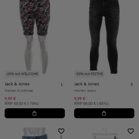
-20% mit WELCOME
-50% mit FESTIVE
Jack & Jones
Jack & Jones
L
S
Herren Kurzhose
Herren Jeans
9,99 €
9,99 €
Unverbindliche Preisempfehlung:
Unverbindliche Preisempfehlung:
RRP
49,00 € (-79%)
RRP
69,00 € (-85%)
1