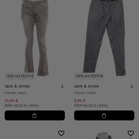
-50% mit FESTIVE
-50% mit FESTIVE
Jack & Jones
Jack & Jones
S
S
Herren Jeans
Herren Hose
10,99 €
9,99 €
Unverbindliche Preisempfehlung:
Unverbindliche Preisempfehlung:
RRP
69,00 € (-84%)
RRP
59,00 € (-83%)