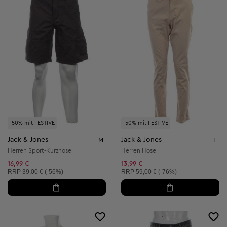
-50% mit FESTIVE
-50% mit FESTIVE
Jack & Jones
Jack & Jones
M
L
Herren Sport-Kurzhose
Herren Hose
16,99 €
13,99 €
Unverbindliche Preisempfehlung:
Unverbindliche Preisempfehlung:
RRP
39,00 € (-56%)
RRP
59,00 € (-76%)