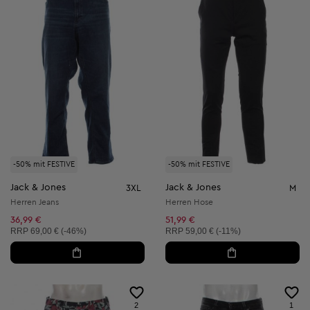
-50% mit FESTIVE
-50% mit FESTIVE
Jack & Jones
Jack & Jones
3XL
M
Herren Jeans
Herren Hose
36,99 €
51,99 €
Unverbindliche Preisempfehlung:
Unverbindliche Preisempfehlung:
RRP
69,00 € (-46%)
RRP
59,00 € (-11%)
2
1