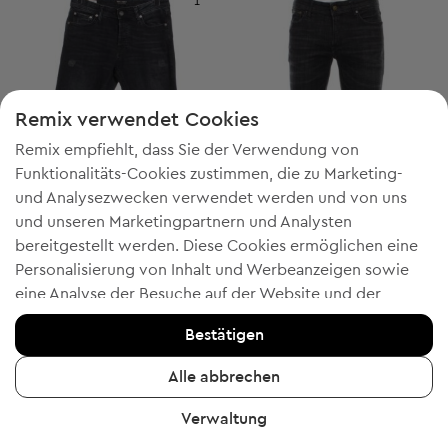
1
Remix verwendet Cookies
Remix empfiehlt, dass Sie der Verwendung von
Funktionalitäts-Cookies zustimmen, die zu Marketing-
und Analysezwecken verwendet werden und von uns
und unseren Marketingpartnern und Analysten
bereitgestellt werden. Diese Cookies ermöglichen eine
-50% mit FESTIVE
-50% mit FESTIVE
Personalisierung von Inhalt und Werbeanzeigen sowie
Jack & Jones
Jack & Jones
S
M
eine Analyse der Besuche auf der Website und der
Herren Jeans
Herren Jeans
mobilen App - Informationen, die uns helfen, Ihnen
13,99 €
20,99 €
Bestätigen
Produkte zu zeigen, die Ihnen gefallen könnten. Wenn Sie
Unverbindliche Preisempfehlung:
Unverbindliche Preisempfehlung:
RRP
68,00 € (-79%)
RRP
68,00 € (-69%)
einverstanden sind, bestätigen Sie dies bitte, indem Sie
Alle abbrechen
auf die Schaltfläche "Ja, ich stimme zu" klicken.
Verwaltung
Um weitere Informationen zu erhalten, klicken Sie bitte