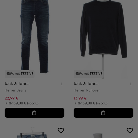
-50% mit FESTIVE
-50% mit FESTIVE
Jack & Jones
Jack & Jones
L
L
Herren Jeans
Herren Pullover
22,99 €
13,99 €
Unverbindliche Preisempfehlung:
Unverbindliche Preisempfehlung:
RRP
69,00 € (-66%)
RRP
59,00 € (-76%)