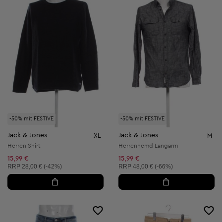
-50% mit FESTIVE
-50% mit FESTIVE
Jack & Jones
Jack & Jones
XL
M
Herren Shirt
Herrenhemd Langarm
15,99 €
15,99 €
Unverbindliche Preisempfehlung:
Unverbindliche Preisempfehlung:
RRP
28,00 € (-42%)
RRP
48,00 € (-66%)