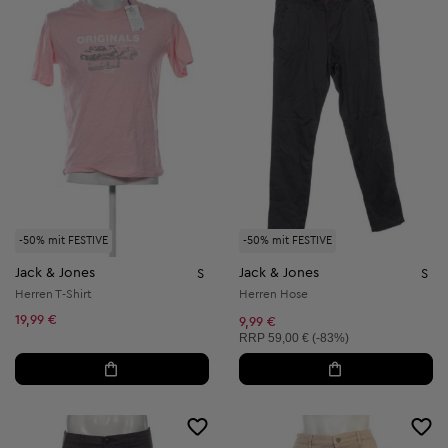
-50% mit FESTIVE
-50% mit FESTIVE
Jack & Jones
Jack & Jones
S
S
Herren T-Shirt
Herren Hose
19,99 €
9,99 €
Unverbindliche Preisempfehlung:
RRP
59,00 € (-83%)