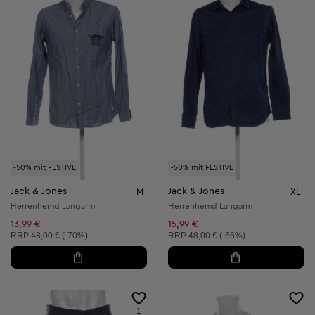
-50% mit FESTIVE
-50% mit FESTIVE
Jack & Jones
Jack & Jones
M
XL
Herrenhemd Langarm
Herrenhemd Langarm
13,99 €
15,99 €
Unverbindliche Preisempfehlung:
Unverbindliche Preisempfehlung:
RRP
48,00 € (-70%)
RRP
48,00 € (-66%)
1