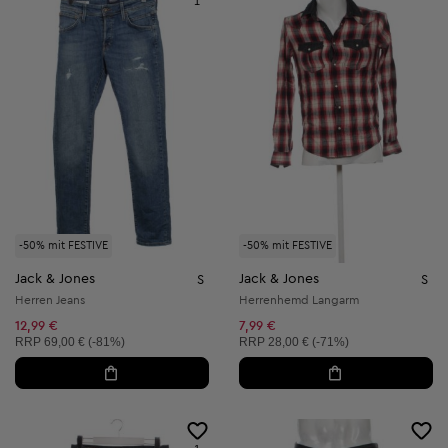
1
-50% mit FESTIVE
-50% mit FESTIVE
Jack & Jones
Jack & Jones
S
S
Herren Jeans
Herrenhemd Langarm
12,99 €
7,99 €
Unverbindliche Preisempfehlung:
Unverbindliche Preisempfehlung:
RRP
69,00 € (-81%)
RRP
28,00 € (-71%)