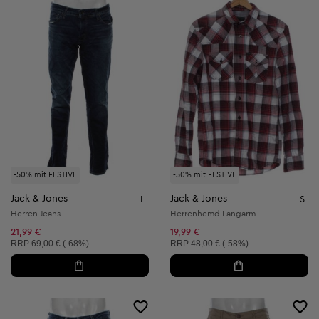
-50% mit FESTIVE
-50% mit FESTIVE
Jack & Jones
Jack & Jones
L
S
Herren Jeans
Herrenhemd Langarm
21,99 €
19,99 €
Unverbindliche Preisempfehlung:
Unverbindliche Preisempfehlung:
RRP
69,00 € (-68%)
RRP
48,00 € (-58%)