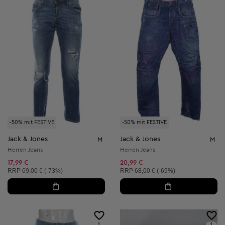
-50% mit FESTIVE
-50% mit FESTIVE
Jack & Jones
Jack & Jones
M
M
Herren Jeans
Herren Jeans
17,99 €
20,99 €
Unverbindliche Preisempfehlung:
Unverbindliche Preisempfehlung:
RRP
69,00 € (-73%)
RRP
68,00 € (-69%)
1
1