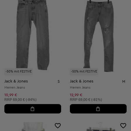
-50% mit FESTIVE
-50% mit FESTIVE
Jack & Jones
Jack & Jones
S
M
Herren Jeans
Herren Jeans
10,99 €
12,99 €
Unverbindliche Preisempfehlung:
Unverbindliche Preisempfehlung:
RRP
69,00 € (-84%)
RRP
69,00 € (-81%)