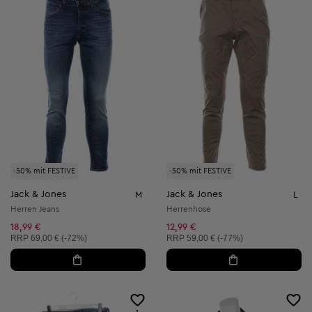
-50% mit FESTIVE
-50% mit FESTIVE
Jack & Jones
Jack & Jones
M
L
Herren Jeans
Herrenhose
18,99 €
12,99 €
Unverbindliche Preisempfehlung:
Unverbindliche Preisempfehlung:
RRP
69,00 € (-72%)
RRP
59,00 € (-77%)