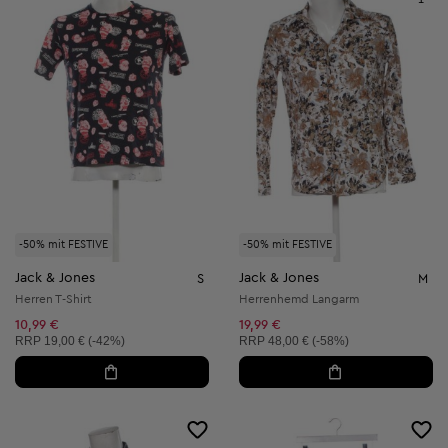
-50% mit FESTIVE
-50% mit FESTIVE
Jack & Jones
Jack & Jones
S
M
Herren T-Shirt
Herrenhemd Langarm
10,99 €
19,99 €
Unverbindliche Preisempfehlung:
Unverbindliche Preisempfehlung:
RRP
19,00 € (-42%)
RRP
48,00 € (-58%)