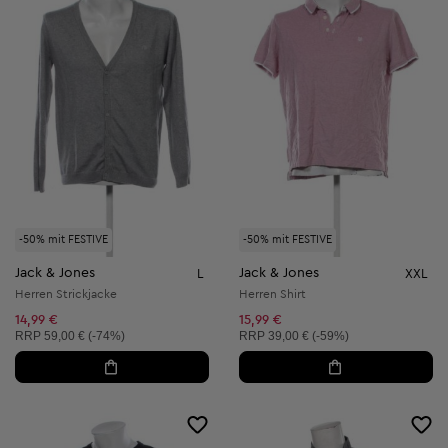
-50% mit FESTIVE
-50% mit FESTIVE
Jack & Jones
Jack & Jones
L
XXL
Herren Strickjacke
Herren Shirt
14,99 €
15,99 €
Unverbindliche Preisempfehlung:
Unverbindliche Preisempfehlung:
RRP
59,00 € (-74%)
RRP
39,00 € (-59%)