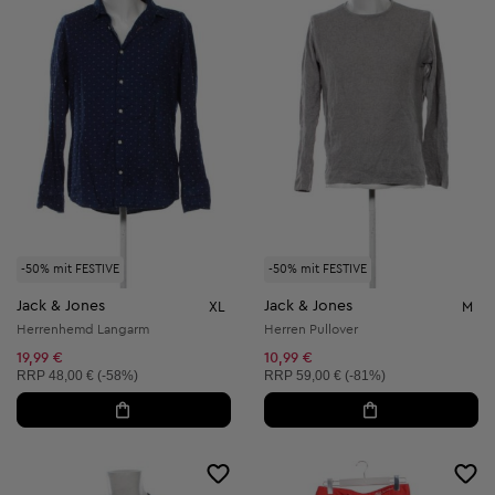
-50% mit FESTIVE
-50% mit FESTIVE
Jack & Jones
Jack & Jones
XL
M
Herrenhemd Langarm
Herren Pullover
19,99 €
10,99 €
Unverbindliche Preisempfehlung:
Unverbindliche Preisempfehlung:
RRP
48,00 € (-58%)
RRP
59,00 € (-81%)