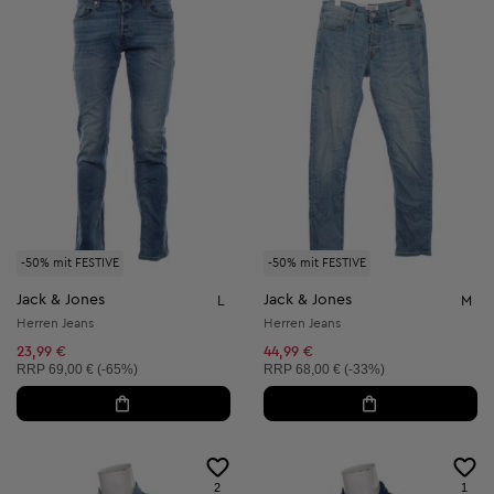
-50% mit FESTIVE
-50% mit FESTIVE
Jack & Jones
Jack & Jones
L
M
Herren Jeans
Herren Jeans
23,99 €
44,99 €
Unverbindliche Preisempfehlung:
Unverbindliche Preisempfehlung:
RRP
69,00 € (-65%)
RRP
68,00 € (-33%)
2
1