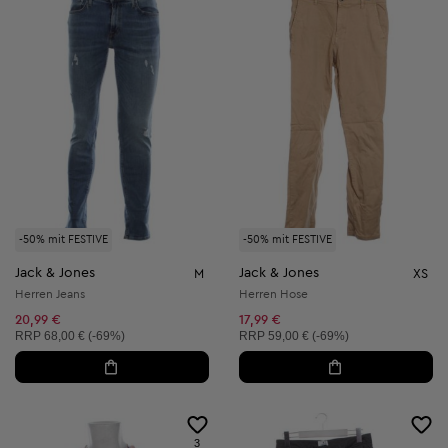
-50% mit FESTIVE
-50% mit FESTIVE
Jack & Jones
Jack & Jones
M
XS
Herren Jeans
Herren Hose
20,99 €
17,99 €
Unverbindliche Preisempfehlung:
Unverbindliche Preisempfehlung:
RRP
68,00 € (-69%)
RRP
59,00 € (-69%)
3