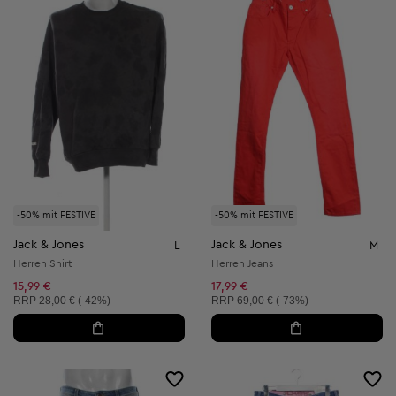
-50% mit FESTIVE
-50% mit FESTIVE
Jack & Jones
Jack & Jones
L
M
Herren Shirt
Herren Jeans
15,99 €
17,99 €
Unverbindliche Preisempfehlung:
Unverbindliche Preisempfehlung:
RRP
28,00 € (-42%)
RRP
69,00 € (-73%)