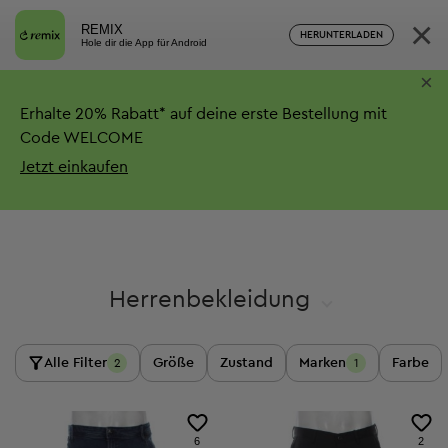
×
REMIX
HERUNTERLADEN
Hole dir die App für Android
×
Erhalte
20%
Rabatt*
auf deine erste Bestellung mit
Code WELCOME
Jetzt einkaufen
Herrenbekleidung
Alle Filter
Größe
Zustand
Marken
Farbe
2
1
6
2