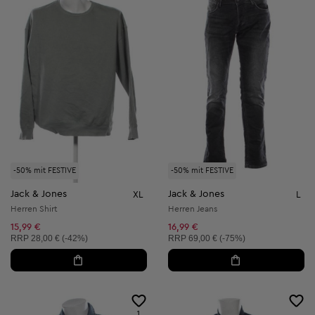
-50% mit FESTIVE
-50% mit FESTIVE
Jack & Jones
Jack & Jones
XL
L
Herren Shirt
Herren Jeans
15,99 €
16,99 €
Unverbindliche Preisempfehlung:
Unverbindliche Preisempfehlung:
RRP
28,00 € (-42%)
RRP
69,00 € (-75%)
1