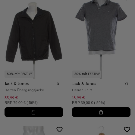
1
-50% mit FESTIVE
-50% mit FESTIVE
Jack & Jones
Jack & Jones
XL
XL
Herren Übergangsjacke
Herren Shirt
33,99 €
15,99 €
Unverbindliche Preisempfehlung:
Unverbindliche Preisempfehlung:
RRP
79,00 € (-56%)
RRP
39,00 € (-59%)