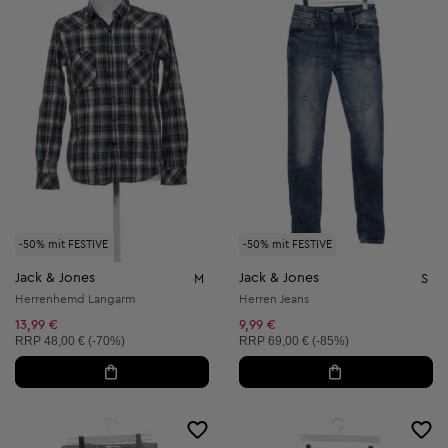
-50% mit FESTIVE
-50% mit FESTIVE
Jack & Jones
Jack & Jones
M
S
Herrenhemd Langarm
Herren Jeans
13,99 €
9,99 €
Unverbindliche Preisempfehlung:
Unverbindliche Preisempfehlung:
RRP
48,00 € (-70%)
RRP
69,00 € (-85%)