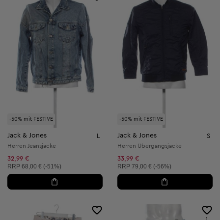
-50% mit FESTIVE
-50% mit FESTIVE
Jack & Jones
Jack & Jones
L
S
Herren Jeansjacke
Herren Übergangsjacke
32,99 €
33,99 €
Unverbindliche Preisempfehlung:
Unverbindliche Preisempfehlung:
RRP
68,00 € (-51%)
RRP
79,00 € (-56%)
1