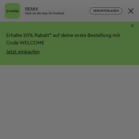
×
REMIX
HERUNTERLADEN
Hole dir die App für Android
×
Erhalte
20%
Rabatt*
auf deine erste Bestellung mit
Code WELCOME
Jetzt einkaufen