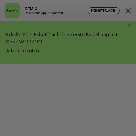
×
REMIX
HERUNTERLADEN
Hole dir die App für Android
×
Erhalte
20%
Rabatt*
auf deine erste Bestellung mit
Code WELCOME
Jetzt einkaufen