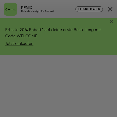
×
REMIX
HERUNTERLADEN
Hole dir die App für Android
×
Erhalte
20%
Rabatt*
auf deine erste Bestellung mit
Code WELCOME
Jetzt einkaufen