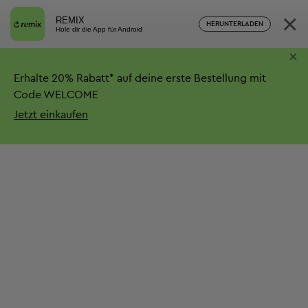
×
REMIX
HERUNTERLADEN
Hole dir die App für Android
×
Erhalte
20%
Rabatt*
auf deine erste Bestellung mit
Code WELCOME
Jetzt einkaufen