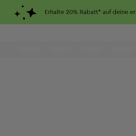
Erhalte
20%
Rabatt*
auf deine e