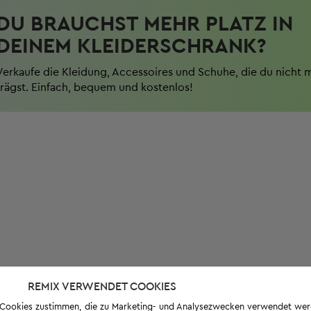
DU BRAUCHST MEHR PLATZ IN
DEINEM KLEIDERSCHRANK?
Verkaufe die Kleidung, Accessoires und Schuhe, die du nicht 
trägst. Einfach, bequem und kostenlos!
REMIX VERWENDET COOKIES
s-Cookies zustimmen, die zu Marketing- und Analysezwecken verwendet we