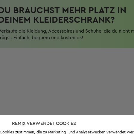
DU BRAUCHST MEHR PLATZ IN
DEINEM KLEIDERSCHRANK?
Verkaufe die Kleidung, Accessoires und Schuhe, die du nicht 
trägst. Einfach, bequem und kostenlos!
REMIX VERWENDET COOKIES
s-Cookies zustimmen, die zu Marketing- und Analysezwecken verwendet we