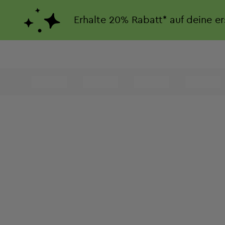
Erhalte
20%
Rabatt*
auf deine e