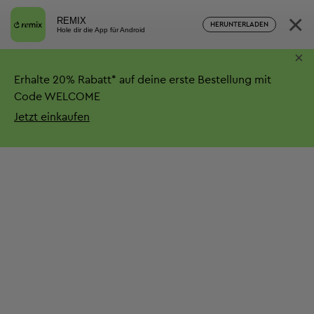
×
REMIX
HERUNTERLADEN
Hole dir die App für Android
×
Erhalte
20%
Rabatt*
auf deine erste Bestellung mit
Code WELCOME
Jetzt einkaufen