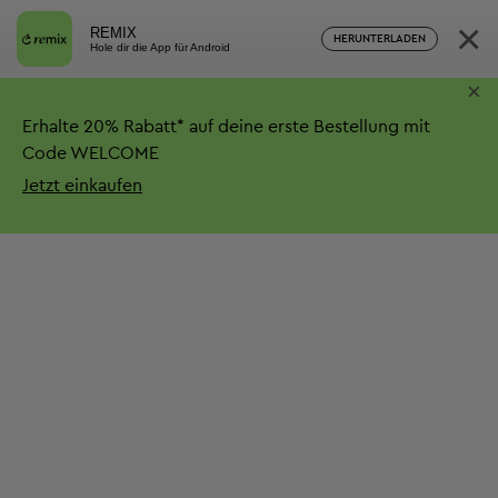
×
REMIX
HERUNTERLADEN
Hole dir die App für Android
×
Erhalte
20%
Rabatt*
auf deine erste Bestellung mit
Code WELCOME
Jetzt einkaufen