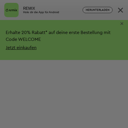
×
REMIX
HERUNTERLADEN
Hole dir die App für Android
×
Erhalte
20%
Rabatt*
auf deine erste Bestellung mit
Code WELCOME
Jetzt einkaufen