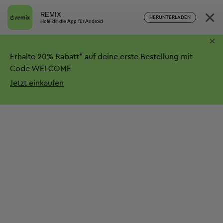
×
REMIX
HERUNTERLADEN
Hole dir die App für Android
×
Erhalte
20%
Rabatt*
auf deine erste Bestellung mit
Code WELCOME
Jetzt einkaufen