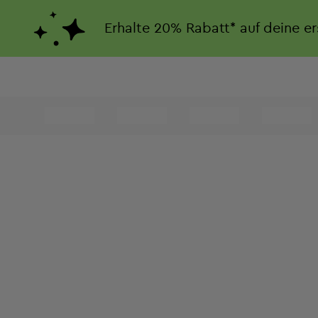
Erhalte
20%
Rabatt*
auf deine e