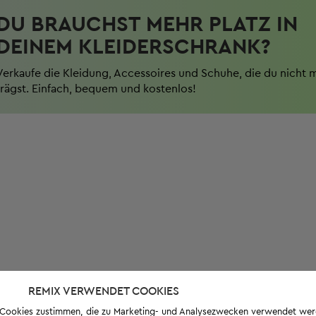
DU BRAUCHST MEHR PLATZ IN
DEINEM KLEIDERSCHRANK?
Verkaufe die Kleidung, Accessoires und Schuhe, die du nicht 
trägst. Einfach, bequem und kostenlos!
REMIX VERWENDET COOKIES
s-Cookies zustimmen, die zu Marketing- und Analysezwecken verwendet we