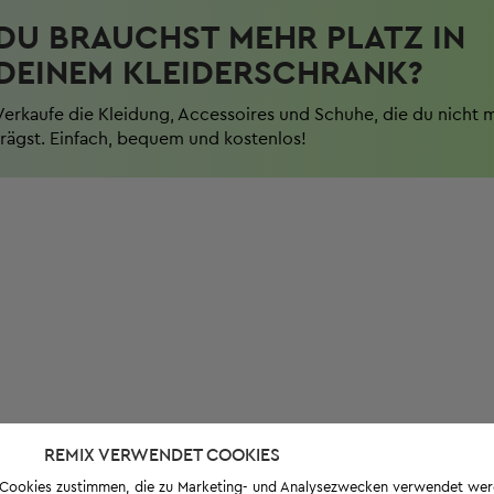
DU BRAUCHST MEHR PLATZ IN
DEINEM KLEIDERSCHRANK?
Verkaufe die Kleidung, Accessoires und Schuhe, die du nicht 
trägst. Einfach, bequem und kostenlos!
REMIX VERWENDET COOKIES
s-Cookies zustimmen, die zu Marketing- und Analysezwecken verwendet we