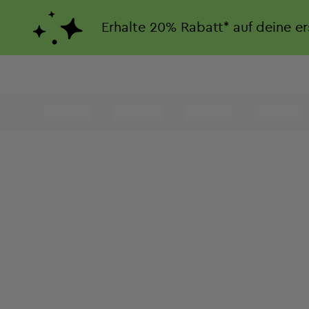
Erhalte
20%
Rabatt*
auf deine e