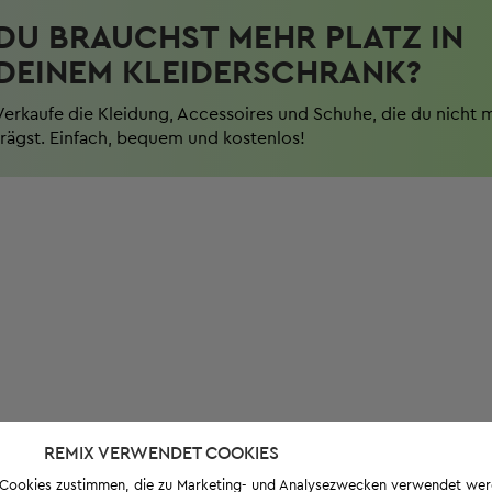
DU BRAUCHST MEHR PLATZ IN
DEINEM KLEIDERSCHRANK?
Verkaufe die Kleidung, Accessoires und Schuhe, die du nicht 
trägst. Einfach, bequem und kostenlos!
REMIX VERWENDET COOKIES
s-Cookies zustimmen, die zu Marketing- und Analysezwecken verwendet we