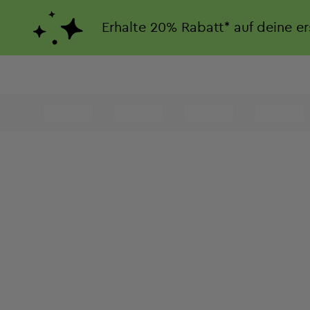
Erhalte
20%
Rabatt*
auf deine e