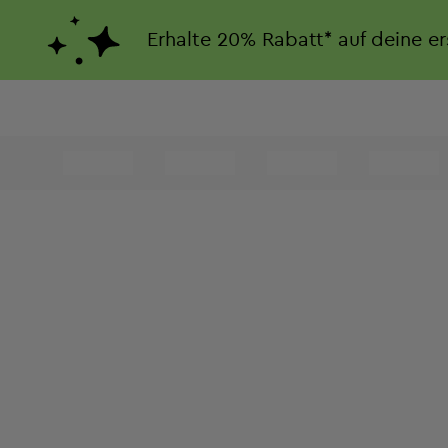
Erhalte
20%
Rabatt*
auf deine e