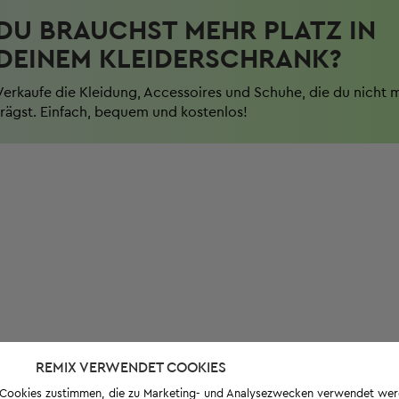
DU BRAUCHST MEHR PLATZ IN
DEINEM KLEIDERSCHRANK?
Verkaufe die Kleidung, Accessoires und Schuhe, die du nicht 
trägst. Einfach, bequem und kostenlos!
REMIX VERWENDET COOKIES
s-Cookies zustimmen, die zu Marketing- und Analysezwecken verwendet we