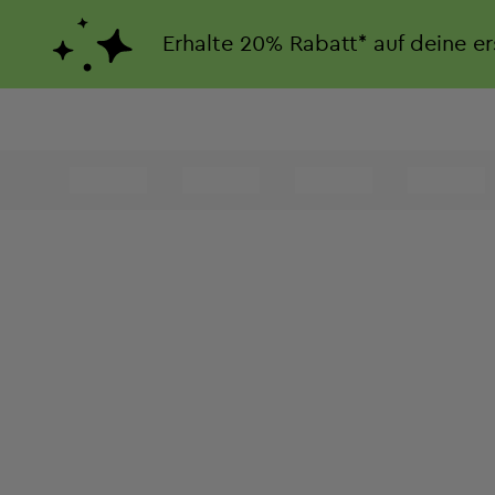
Erhalte
20%
Rabatt*
auf deine e