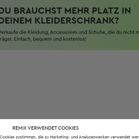
DU BRAUCHST MEHR PLATZ IN
DEINEM KLEIDERSCHRANK?
Verkaufe die Kleidung, Accessoires und Schuhe, die du nicht 
trägst. Einfach, bequem und kostenlos!
REMIX VERWENDET COOKIES
s-Cookies zustimmen, die zu Marketing- und Analysezwecken verwendet we