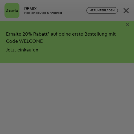
×
REMIX
HERUNTERLADEN
Hole dir die App für Android
×
Erhalte
20%
Rabatt*
auf deine erste Bestellung mit
Code WELCOME
Jetzt einkaufen