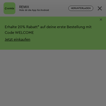
×
REMIX
HERUNTERLADEN
Hole dir die App für Android
×
Erhalte
20%
Rabatt*
auf deine erste Bestellung mit
Code WELCOME
Jetzt einkaufen