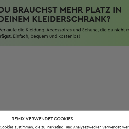
DU BRAUCHST MEHR PLATZ IN
DEINEM KLEIDERSCHRANK?
Verkaufe die Kleidung, Accessoires und Schuhe, die du nicht 
trägst. Einfach, bequem und kostenlos!
REMIX VERWENDET COOKIES
s-Cookies zustimmen, die zu Marketing- und Analysezwecken verwendet we