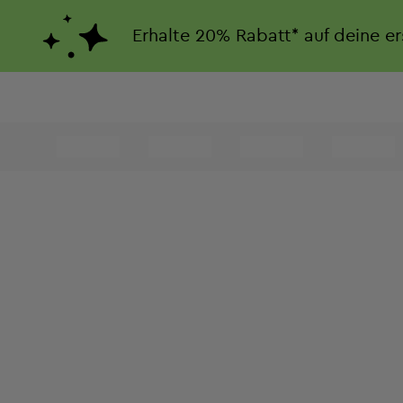
Erhalte
20%
Rabatt*
auf deine e