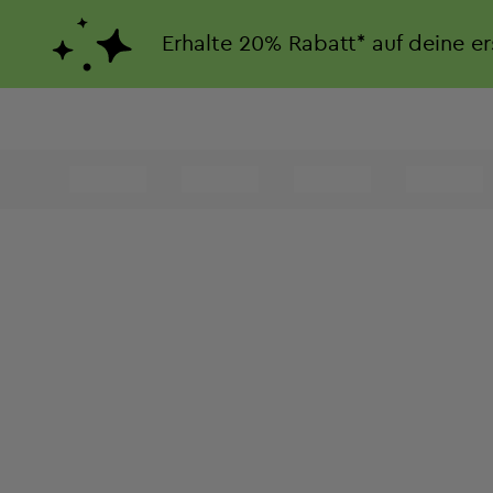
Erhalte
20%
Rabatt*
auf deine e