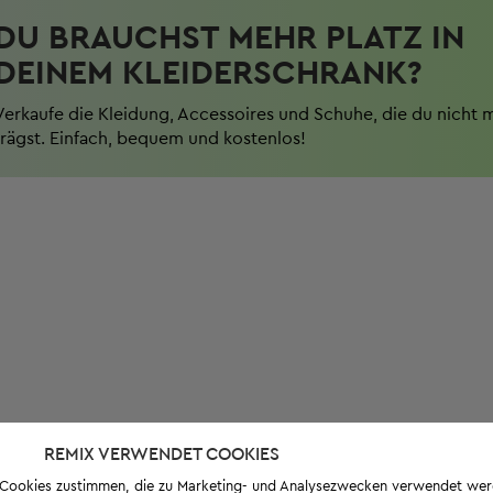
DU BRAUCHST MEHR PLATZ IN
DEINEM KLEIDERSCHRANK?
Verkaufe die Kleidung, Accessoires und Schuhe, die du nicht 
trägst. Einfach, bequem und kostenlos!
REMIX VERWENDET COOKIES
s-Cookies zustimmen, die zu Marketing- und Analysezwecken verwendet we